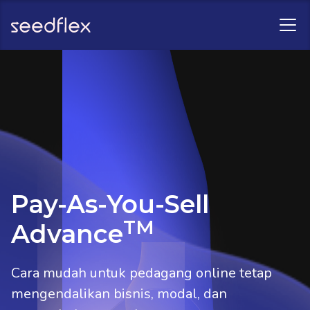
Pay-As-You-Sell
TM
Advance
Cara mudah untuk pedagang online tetap
mengendalikan bisnis, modal, dan